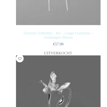
Zilveren Oorbellen – Iris – Lange Oorbellen –
Oorhangers Bloem
€
57.99
UITVERKOCHT