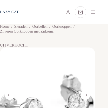
Ga
naar
de
LAZY CAT
Winkelwagen
inhoud
Home
/
Sieraden
/
Oorbellen
/
Oorknoppen
/
Zilveren Oorknoppen met Zirkonia
UITVERKOCHT