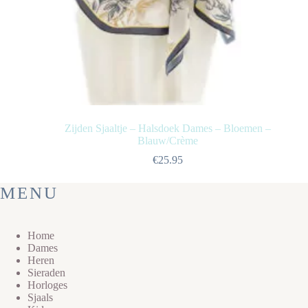
Zijden Sjaaltje – Halsdoek Dames – Bloemen –
Blauw/Crème
€
25.95
MENU
Home
Dames
Heren
Sieraden
Horloges
Sjaals