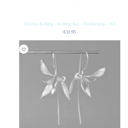
Zilveren Ketting – Ketting Kat – Parelketting – Wit
€
31.95