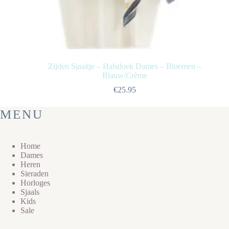
Zijden Sjaaltje – Halsdoek Dames – Bloemen –
Blauw/Crème
€
25.95
MENU
Home
Dames
Heren
Sieraden
Horloges
Sjaals
Kids
Sale