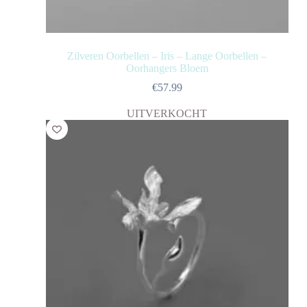
Zilveren Oorbellen – Iris – Lange Oorbellen –
Oorhangers Bloem
€
57.99
UITVERKOCHT