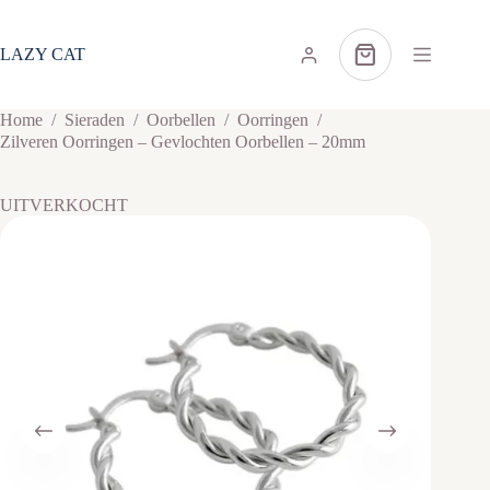
Ga
naar
de
LAZY CAT
Winkelwagen
inhoud
Home
/
Sieraden
/
Oorbellen
/
Oorringen
/
Zilveren Oorringen – Gevlochten Oorbellen – 20mm
UITVERKOCHT