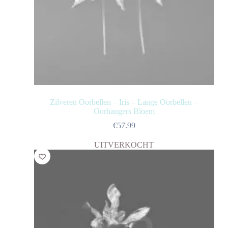
Zilveren Oorbellen – Iris – Lange Oorbellen –
Oorhangers Bloem
€
57.99
UITVERKOCHT