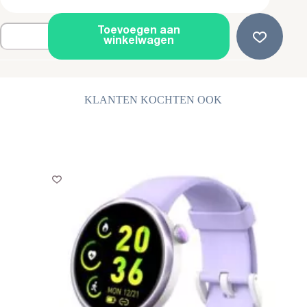
Zwarte
Toevoegen aan
Oorringen
winkelwagen
-
Oorbellen
-
Edelstaal
-
KLANTEN KOCHTEN OOK
Ø
15mm
aantal