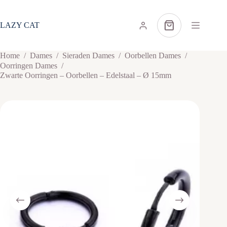
Ga
naar
de
LAZY CAT
Winkelwagen
inhoud
Home
/
Dames
/
Sieraden Dames
/
Oorbellen Dames
/
Oorringen Dames
/
Zwarte Oorringen – Oorbellen – Edelstaal – Ø 15mm