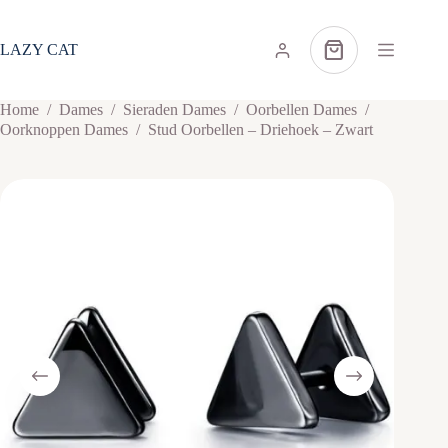
Ga
naar
de
LAZY CAT
Winkelwagen
inhoud
Home
/
Dames
/
Sieraden Dames
/
Oorbellen Dames
/
Oorknoppen Dames
/
Stud Oorbellen – Driehoek – Zwart