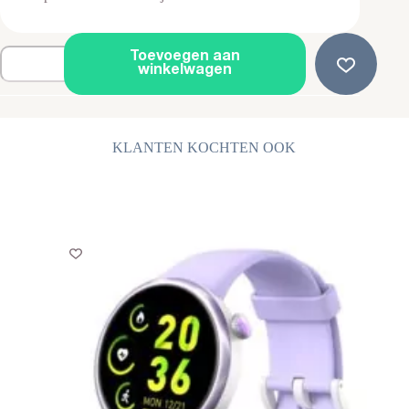
Stud
Toevoegen aan
Oorbellen
winkelwagen
-
Driehoek
-
Zwart
aantal
KLANTEN KOCHTEN OOK