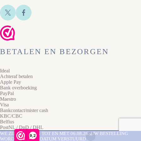
BETALEN EN BEZORGEN
Ideal
Achteraf betalen
Apple Pay
Bank overboeking
PayPal
Maestro
Visa
Bankcontact/mister cash
KBC/CBC
Belfius
PostNL / DpD / DHL
Copyright © 2026 Lazy Cat Sieraden -
Privacyverklaring
-
WE ZIJN AFWEZIG TOT EN MET 06.08.26. UW BESTELLING
9,2
Sitemap
- Website laten maken door
Best4u
WORDT NA DEZE DATUM VERSTUURD