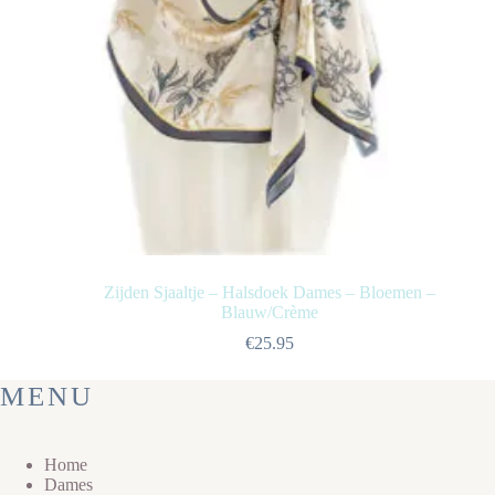
Zijden Sjaaltje – Halsdoek Dames – Bloemen –
Blauw/Crème
€
25.95
MENU
Home
Dames