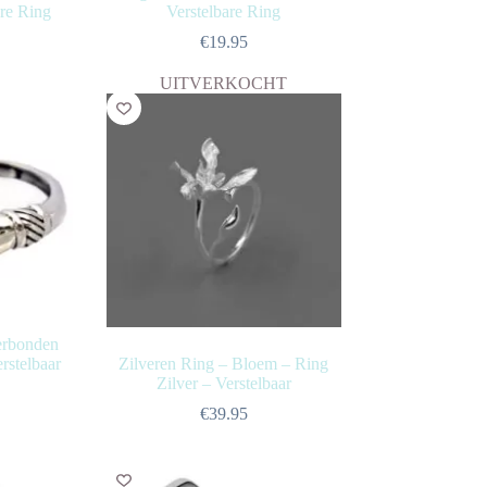
are Ring
Verstelbare Ring
€
19.95
UITVERKOCHT
Verbonden
rstelbaar
Zilveren Ring – Bloem – Ring
Zilver – Verstelbaar
€
39.95