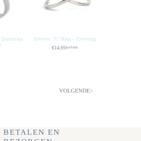
– Damesring
Zilveren “X” Ring – Zilverring
m
€
14.95
€
17.95
Oorspronkelijke
Huidige
prijs
prijs
was:
is:
€17.95.
€14.95.
VOLGENDE
BETALEN EN