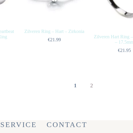
eartbeat
Zilveren Ring – Hart – Zirkonia
Ring
Zilveren Hart Ring 
€
21.99
– 17.5m
€
21.95
1
2
SERVICE
CONTACT