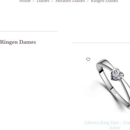
Home
/
Dames
/
Sieraden Dames
/
Ringen Dames
Ringen Dames
Zilveren Ring Hart – D
Zilver