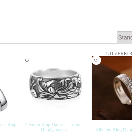
UITVERKO
ames Ring
Zilveren Ring Dames – Lotus –
Handgemaakt
Zilveren Ring Dam