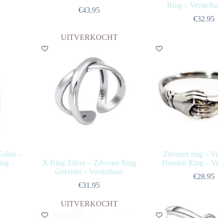
Ring – Verstelb
€
43.95
€
32.95
UITVERKOCHT
Geluk –
Zilveren ring – 
ing –
X Ring Zilver – Zilveren Ring
Handen Ring – Ve
g
Gekruist – Verstelbaar
€
28.95
€
31.95
UITVERKOCHT