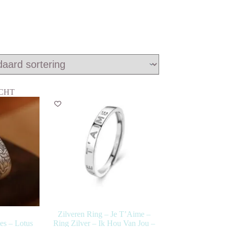
CHT
Zilveren Ring – Je T’Aime –
es – Lotus
Ring Zilver – Ik Hou Van Jou –