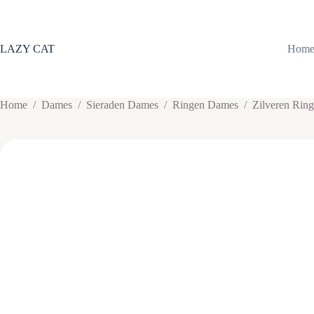
Ga
naar
de
inhoud
LAZY CAT
Hom
Home
/
Dames
/
Sieraden Dames
/
Ringen Dames
/
Zilveren Rin