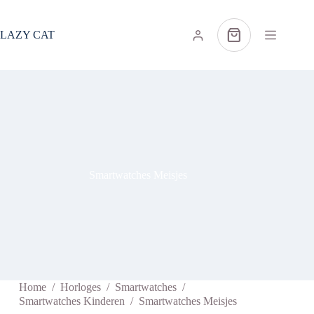
Ga
naar
de
LAZY CAT
Winkelwagen
inhoud
Smartwatches Meisjes
Home
/
Horloges
/
Smartwatches
/
Smartwatches Kinderen
/
Smartwatches Meisjes