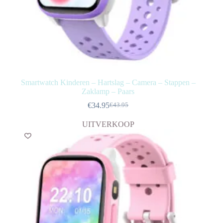
Smartwatch Kinderen – Hartslag – Camera – Stappen –
Zaklamp – Paars
€
34.95
€
43.95
Oorspronkelijke
Huidige
prijs
prijs
UITVERKOOP
was:
is:
€43.95.
€34.95.