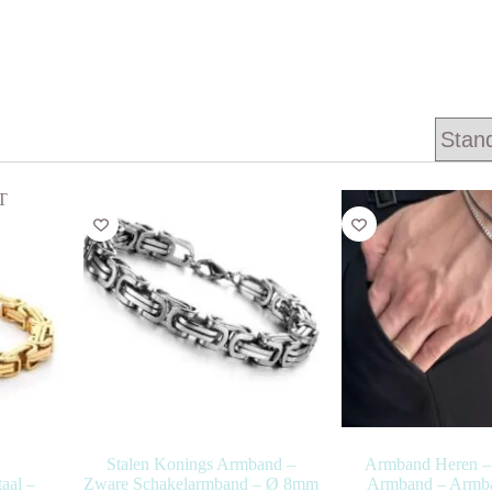
T
Stalen Konings Armband –
Armband Heren –
aal –
Zware Schakelarmband – Ø 8mm
Armband – Armba