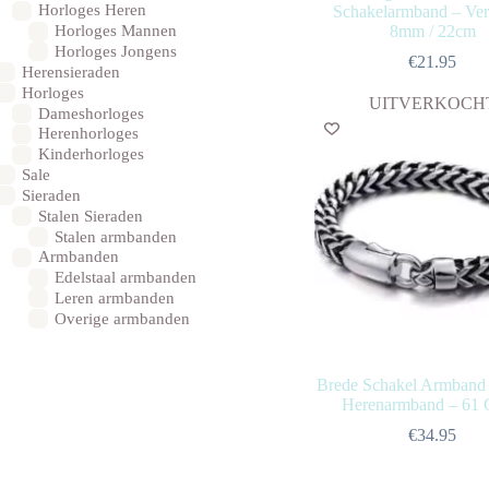
Horloges Heren
Schakelarmband – Ver
8mm / 22cm
Horloges Mannen
Horloges Jongens
€
21.95
Herensieraden
Horloges
UITVERKOCH
Dameshorloges
Herenhorloges
Kinderhorloges
Sale
Sieraden
Stalen Sieraden
Stalen armbanden
Armbanden
Edelstaal armbanden
Leren armbanden
Overige armbanden
Brede Schakel Armband
Herenarmband – 61
€
34.95