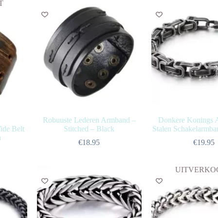
T
Robuuste Lederen Armband –
Donkere Konings 
de Belt
Stitched – Black
Stalen Schakelarmb
n
€
18.95
€
19.95
UITVERKO