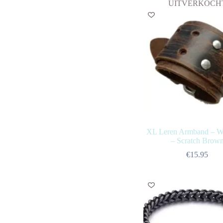
UITVERKOCH
XL Leren Armband – Wi
– Scratch Brow
€
15.95