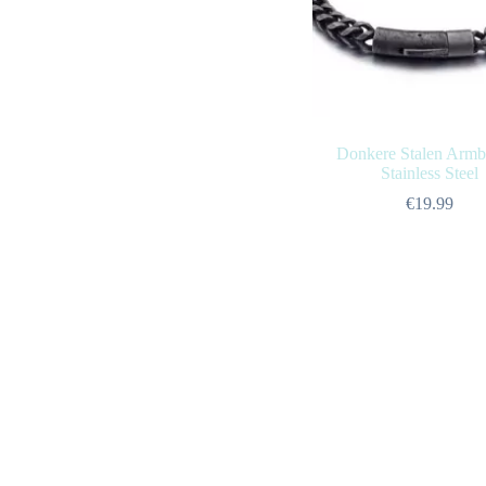
Donkere Stalen Armb
Stainless Steel
€
19.99