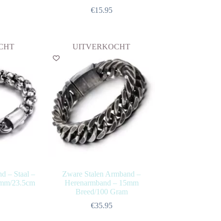
€
15.95
CHT
UITVERKOCHT
 – Staal –
Zware Stalen Armband –
1mm/23.5cm
Herenarmband – 15mm
Breed/100 Gram
€
35.95