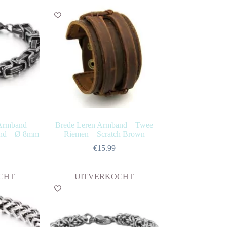
Armband –
Brede Leren Armband – Twee
and – Ø 8mm
Riemen – Scratch Brown
€
15.99
CHT
UITVERKOCHT