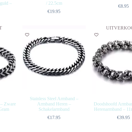
guld –
/ 22.5cm
€
8.95
€
19.95
T
UITVERKO
Stainless Steel Armband –
 – Zware
Armband Heren –
Doodshoofd Armband
 Gram
Schakelarmband
Herenarmband – 1
€
17.95
€
39.95