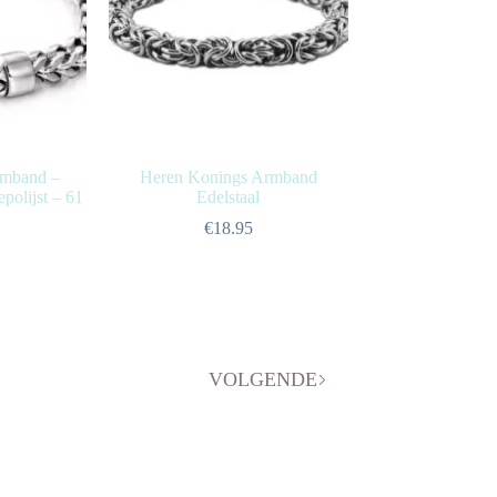
rmband –
Heren Konings Armband
olijst – 61
Edelstaal
€
18.95
VOLGENDE