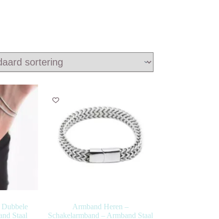
 Dubbele
Armband Heren –
nd Staal
Schakelarmband – Armband Staal