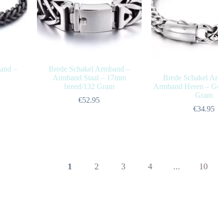
and –
Brede Schakel Armband –
Armband Staal – 17mm
Brede Schakel A
breed/132 Gram
Armband Heren – Gep
Gram
€
52.95
€
34.95
1
2
3
4
10
…