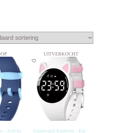
OOP
UITVERKOCHT
 – Activity
Smartwatch Kinderen – Kat –