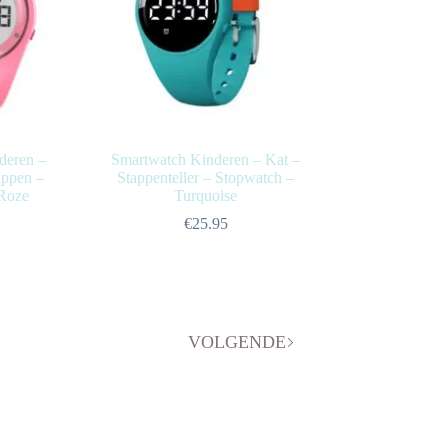
deren –
Smartwatch Kinderen – Kat –
appen –
Stappenteller – Stopwatch –
 Roze
Turquoise
€
25.95
VOLGENDE