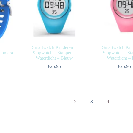
Smartwatch Kinderen –
Smartwatch Kin
Camera –
Stopwatch – Stappen –
Stopwatch – St
Waterdicht – Blauw
Waterdicht –
€
25.95
€
25.95
nkelijke
1
2
3
4