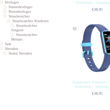
Horloges
– Waterdicht – Hartsla
Dameshorloges
€
38.95
Herenhorloges
Smartwatches
Smartwatches Kinderen
Smartwatches
Jongens
Smartwatches
Meisjes
Sale
Sieraden
Stalen Sieraden
Smartwatch Kinderen –
– Waterdicht – Hartslag
€
38.95