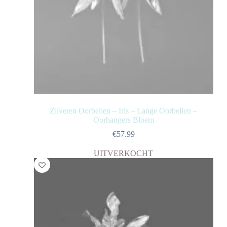
Zilveren Oorbellen – Iris – Lange Oorbellen –
Oorhangers Bloem
€
57.99
UITVERKOCHT