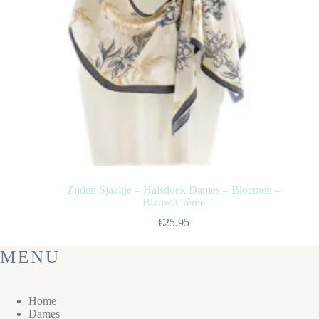
Zijden Sjaaltje – Halsdoek Dames – Bloemen –
Blauw/Crème
€
25.95
MENU
Home
Dames