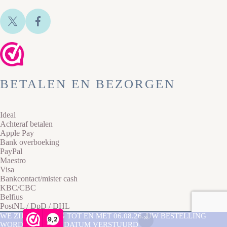
BETALEN EN BEZORGEN
Ideal
Achteraf betalen
Apple Pay
Bank overboeking
PayPal
Maestro
Visa
Bankcontact/mister cash
KBC/CBC
Belfius
PostNL / DpD / DHL
Copyright © 2026 Lazy Cat Sieraden -
Privacyverklaring
-
WE ZIJN AFWEZIG TOT EN MET 06.08.26. UW BESTELLING
9,2
Sitemap
- Website laten maken door
Best4u
WORDT NA DEZE DATUM VERSTUURD