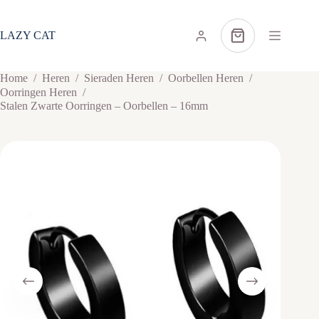
Ga
naar
de
LAZY CAT
Winkelwagen
inhoud
Home
/
Heren
/
Sieraden Heren
/
Oorbellen Heren
/
Oorringen Heren
/
Stalen Zwarte Oorringen – Oorbellen – 16mm