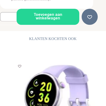
Stalen
Toevoegen aan
Zwarte
winkelwagen
Oorringen
-
Oorbellen
-
16mm
KLANTEN KOCHTEN OOK
aantal