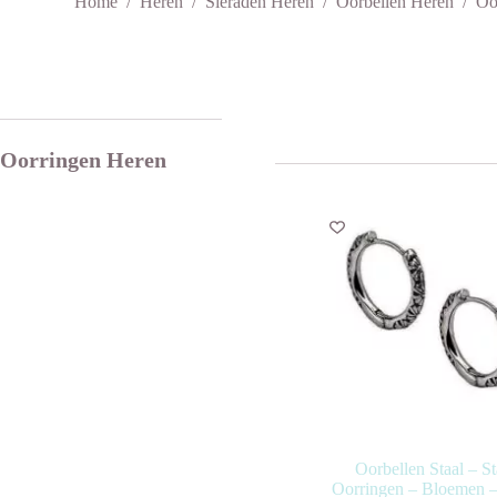
Home
/
Heren
/
Sieraden Heren
/
Oorbellen Heren
/
Oo
Oorringen Heren
Oorbellen Staal – St
Oorringen – Bloemen