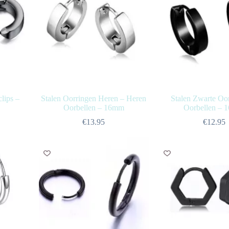
lips –
Stalen Oorringen Heren – Heren
Stalen Zwarte Oo
Oorbellen – 16mm
Oorbellen –
€
13.95
€
12.95