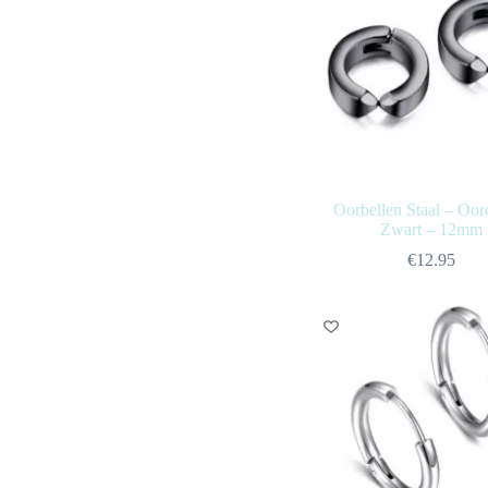
Oorbellen Staal – Oorc
Zwart – 12mm
€
12.95