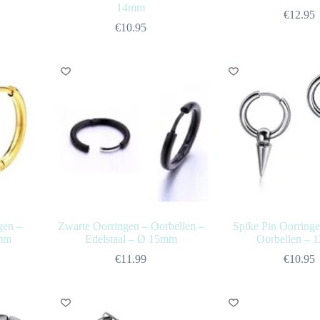
14mm
€
12.95
€
10.95
gen –
Zwarte Oorringen – Oorbellen –
Spike Pin Oorringe
5mm
Edelstaal – Ø 15mm
Oorbellen –
€
11.99
€
10.95