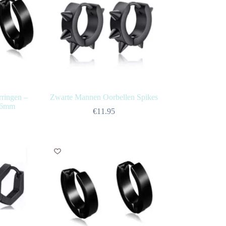
rringen –
Zwarte Mannen Oorbellen Spikes
 16mm
€
11.95