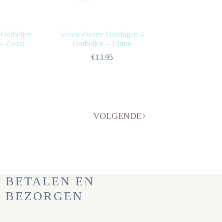
 Oorbellen
Stalen Zwarte Oorringen –
 – Zwart
Oorbellen – 19mm
€
13.95
VOLGENDE
BETALEN EN
BEZORGEN