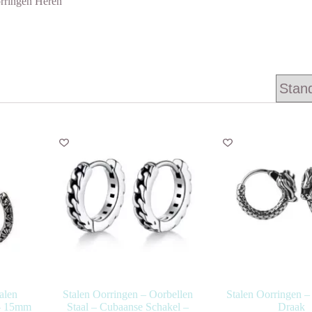
rringen Heren
alen
Stalen Oorringen – Oorbellen
Stalen Oorringen –
 – 15mm
Staal – Cubaanse Schakel –
Draak