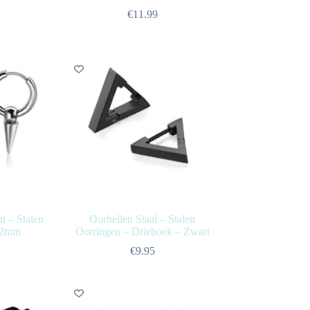
€
11.99
n – Stalen
Oorbellen Staal – Stalen
 12mm
Oorringen – Driehoek – Zwart
€
9.95